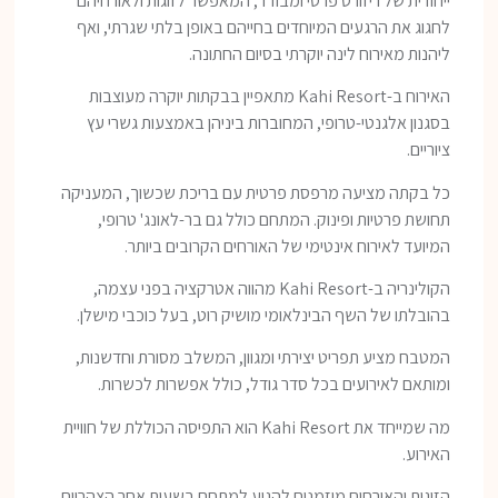
ייחודית של ריזורט פרטי ומבודד, המאפשר לזוגות ולאורחיהם
לחגוג את הרגעים המיוחדים בחייהם באופן בלתי שגרתי, ואף
ליהנות מאירוח לינה יוקרתי בסיום החתונה.
האירוח ב-Kahi Resort מתאפיין בבקתות יוקרה מעוצבות
בסגנון אלגנטי-טרופי, המחוברות ביניהן באמצעות גשרי עץ
ציוריים.
כל בקתה מציעה מרפסת פרטית עם בריכת שכשוך, המעניקה
תחושת פרטיות ופינוק. המתחם כולל גם בר-לאונג' טרופי,
המיועד לאירוח אינטימי של האורחים הקרובים ביותר.
הקולינריה ב-Kahi Resort מהווה אטרקציה בפני עצמה,
בהובלתו של השף הבינלאומי מושיק רוט, בעל כוכבי מישלן.
המטבח מציע תפריט יצירתי ומגוון, המשלב מסורת וחדשנות,
ומותאם לאירועים בכל סדר גודל, כולל אפשרות לכשרות.
מה שמייחד את Kahi Resort הוא התפיסה הכוללת של חוויית
האירוע.
הזוגות והאורחים מוזמנים להגיע למתחם בשעות אחר הצהריים,