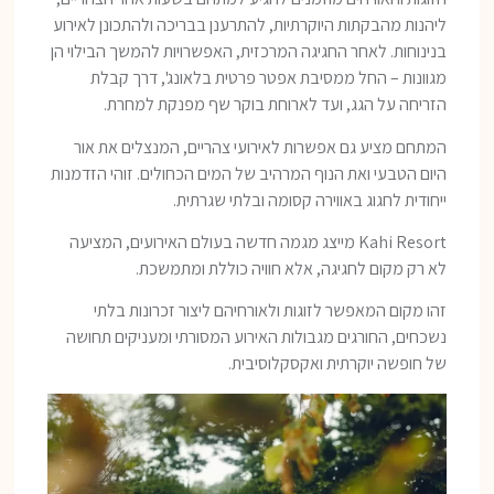
ליהנות מהבקתות היוקרתיות, להתרענן בבריכה ולהתכונן לאירוע
בנינוחות. לאחר החגיגה המרכזית, האפשרויות להמשך הבילוי הן
מגוונות – החל ממסיבת אפטר פרטית בלאונג', דרך קבלת
הזריחה על הגג, ועד לארוחת בוקר שף מפנקת למחרת.
המתחם מציע גם אפשרות לאירועי צהריים, המנצלים את אור
היום הטבעי ואת הנוף המרהיב של המים הכחולים. זוהי הזדמנות
ייחודית לחגוג באווירה קסומה ובלתי שגרתית.
Kahi Resort מייצג מגמה חדשה בעולם האירועים, המציעה
לא רק מקום לחגיגה, אלא חוויה כוללת ומתמשכת.
זהו מקום המאפשר לזוגות ולאורחיהם ליצור זכרונות בלתי
נשכחים, החורגים מגבולות האירוע המסורתי ומעניקים תחושה
של חופשה יוקרתית ואקסקלוסיבית.