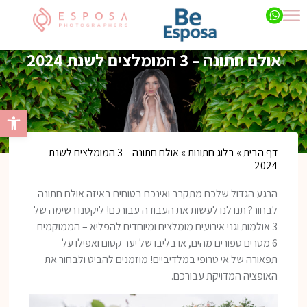
אולם חתונה – 3 המומלצים לשנת 2024
פתח סרגל 
דף הבית
»
בלוג חתונות
»
אולם חתונה – 3 המומלצים לשנת
2024
הרגע הגדול שלכם מתקרב ואינכם בטוחים באיזה אולם חתונה
לבחור? תנו לנו לעשות את העבודה עבורכם! ליקטנו רשימה של
3 אולמות וגני אירועים מומלצים ומיוחדים להפליא – הממוקמים
6 מטרים ספורים מהים, או בליבו של יער קסום ואפילו על
תפאורה של אי טרופי במלדיביים! מוזמנים להביט ולבחור את
האופציה המדויקת עבורכם.