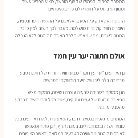
המטבח הפתוח, בניהולו של שף מוכשר, מציע תפריט עשיר
ומגוון המבוסס על חומרי גלם טריים ואיכותיים.
הדגש הוא לא רק על הטעם, אלא גם על ההגשה והפרזנטציה,
היוצרים חוויה קולינרית מושלמת. מעבר לכך חשוב לציין כי כל
המנות כשרות, מה שמאפשר לכל האורחים ליהנות ללא הגבלה.
אולם חתונה יער עין חמד
גן האירועים "יער עין חמד" מציע חוויה ייחודית של חתונת טבע
מרהיבה בלב ליבו של היער הירושלמי המרשים.
הגן ממוקם בסביבה טבעית עוצרת נשימה, המקום מציע
תפאורה טבעית של עצים עתיקים, אוויר צלול והרי ירושלים כרקע
מהפנט ומרגש.
המתחם מתאפיין בגמישות רבה, המאפשרת לארח אירועים בכל
עונות השנה ובמגוון גדלים. בעונת הקיץ, הגן פתוח ומאפשר
לאורחים ליהנות מהאווירה הטבעית במלואה, כאשר הציפורים