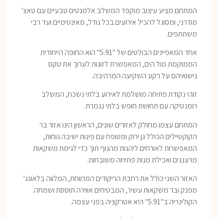
המתחם מציע עיצוב מוקפד המשלב אלמנטים טבעיים עם טאצ'
מודרני, ומסוגל להכיל אירועים בכל גודל, מאינטימיים ועד רבי
משתתפים.
אחד המאפיינים הבולטים של "5.91" הוא החופה הייחודית
הממוקמת מול הים, המאפשרת לזוגות לערוך את טקס
נישואיהם על רקע השקיעה המרהיבה.
זוהי נקודת פתיחה מושלמת לאירוע בלתי נשכח, המשלב
רומנטיקה עם תחושת חופש בלתי נגמרת.
המתחם עצמו מחולק לאזורים שונים, הראשון הינו אזור בר
הקוקטיילים הכולל גן ירוק ומטופח עם פינות ישיבה נוחות,
המאפשרות לאורחים ליהנות מהנוף תוך כדי לגימת משקאות
מרעננים ואכילת מנות פתיחה משובחות.
האזור השני כולל את רחבת הריקודים המרווחת, המלווה בלאונג'
מפנק ובר משקאות עשיר, המבטיחים אווירה תוססת ושמחה.
הקולינריה ב"5.91" היא אטרקציה בפני עצמה.