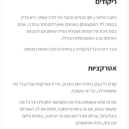
ריקודים
רחבה מלאה ( חוץ מההיא מהצד של דודה אסתר, היא עדיין
בבופה ליד המוקפצים) באנשים שאין להם מחר עבודה, שהם
בפול וייבס של שמחה ושמלאי הודיה שחסכתם להם את
הארוחת ערב המשפחתית הרגילה.
וכבר דיברנו על ההקפדה בבחירת הרחבה ופינות המנוחה.
אטרקציות
קודם כל עצם בחירת היום בשבוע, הרי זו אטרקציה ועל כן כל מה
שתוסיפו לה, הרי זה משובח.
אם זה שישי באוגוסט נצלו את החום ואור היום ולכו על כל מה
שקשור במים, אם זה בחודשי החורף, חממו את לב האורחים
באלכוהול, עגלות אוכל המגיעות עד הרחבה, עמדות צילום
מגניבות, פינת אינסטגרם.