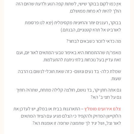
אין כמו לקום בבוקר שישי, לשתות קפה רגוע ולדעת שהיום הזה
הולך להיות לא פחות ממושלם.
בבוקר, רעננים יותר והחיוניות מקסימלית (יצא לנו פרסומת
לאורביט אל תהיו קטנוניים, הבנתם.)
מה כדאי לזכור כשבאים לבחור?
מאפר/ת שההתמחות היא באיפור טבעי המתאים לאור יום, ועם
זאת עדיין בעל נוכחות בלתי ניתנת להתעלמות.
שמלת כלה- בד נעים ונושם- כזה שאת תוכלי לנשום בו הרבה
שעות.
גם אתה חתן יקר, בד נושם, חולצה קלילה מתחת, שתהיה חתיך
גם על חצי ב’ הא?
צלם אירועים מומלץ
– התארגנות בבית או במלון, יש לעדכן את
הלוקיישן המדויק ולהקפיד כי הצלם מגיע עם הציוד המתאים
לאור וצל, ושל יגיד לך שתמונה שרופה זו אומנות הא?