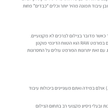
ן עיבוד תמונה מהיר יותר וכלים “כבדים” פחות
 כאשר מדובר בצילום לצרכים לא מקצועיים.
החיסרון הבולט של קבצים בפורמט JPG מול קבצים בפורמט RAW הוא הטווח הדינמי מוקטן
 עם זאת יתרונות הפורמט עולים על החסרונות
למשתמש הרגיל מומלץ לצלם בפורמט דחוס (JPG) אולם במידה ואתם מעוניינים ביכולות עיבוד
ובעלי ניסיון מקצועי רב בתחום הצילום