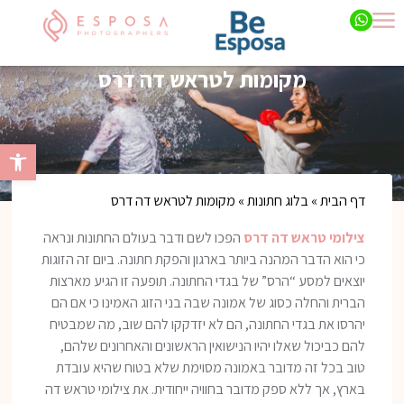
מקומות לטראש דה דרס
פתח סרגל 
דף הבית
»
בלוג חתונות
»
מקומות לטראש דה דרס
צילומי טראש דה דרס
הפכו לשם ודבר בעולם החתונות ונראה
כי הוא הדבר המהנה ביותר בארגון והפקת חתונה. ביום זה הזוגות
יוצאים למסע “הרס” של בגדי החתונה. תופעה זו הגיע מארצות
הברית והחלה כסוג של אמונה שבה בני הזוג האמינו כי אם הם
יהרסו את בגדי החתונה, הם לא יזדקקו להם שוב, מה שמבטיח
להם כביכול שאלו יהיו הנישואין הראשונים והאחרונים שלהם,
טוב בכל זה מדובר באמונה מסוימת שלא בטוח שהיא עובדת
בארץ, אך ללא ספק מדובר בחוויה ייחודית. את צילומי טראש דה