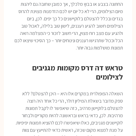
החתונה בצבע או בבוץ מלכלך, אך כמובן שחובה גם ליהנות
מיום הצילומים, הרי לא כל יום יש לכם הזדמנות מצוינת להרוס
בגדים ובכלל להצטלם בלוקיישנים כל כך יפים. לכן, ביום
הצילומים חשוב להגיע רעננים, לישון טוב בלילה, לאכול טוב
ולהגיע עם מצב רוח מצוין, הרי חשוב לזכור כי המצלמה רואה
הכל וככול שתרגישו רעננים ונינוחים יותר – כך הסיכוי שיצאו לכם
תמונות מושלמות גבוה יותר.
טראש דה דרס מקומות מגניבים
לצילומים
השאלה הפופולרית במקרים אלו היא – היכן להצטלם? ללא
ספק מדובר בשאלת המיליון דולר, הרי כל אחד היה רוצה
להצטלם בלוקיישן מרהיב, כזה שיאפשר לו לקבל תמונות
מרהיבות. לכן, כדאי בראש ובראשונה להיות מקוריים ולבחור
לוקיישנים מגניבים, כאלו שיאפשרו לכם להוציא תמונות יפיפיות.
על מנת למצוא מקום שכזה, ראשית כדאי להתייעץ עם צוות