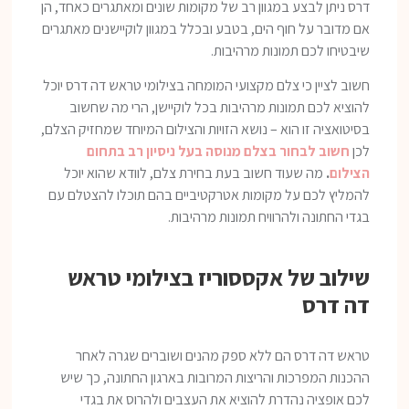
דרס ניתן לבצע במגוון רב של מקומות שונים ומאתגרים כאחד, הן
אם מדובר על חוף הים, בטבע ובכלל במגוון לוקיישנים מאתגרים
שיבטיחו לכם תמונות מרהיבות.
חשוב לציין כי צלם מקצועי המומחה בצילומי טראש דה דרס יוכל
להוציא לכם תמונות מרהיבות בכל לוקיישן, הרי מה שחשוב
בסיטואציה זו הוא – נושא הזויות והצילום המיוחד שמחזיק הצלם,
לכן
חשוב לבחור בצלם מנוסה בעל ניסיון רב בתחום
הצילום
.
מה שעוד חשוב בעת בחירת צלם, לוודא שהוא יוכל
להמליץ לכם על מקומות אטרקטיביים בהם תוכלו להצטלם עם
בגדי החתונה ולהרוויח תמונות מרהיבות.
שילוב של אקססוריז בצילומי טראש
דה דרס
טראש דה דרס הם ללא ספק מהנים ושוברים שגרה לאחר
ההכנות המפרכות והריצות המרובות בארגון החתונה, כך שיש
לכם אופציה נהדרת להוציא את העצבים ולהרוס את בגדי