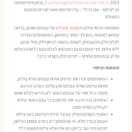
2013
בכתב העת Psychological Science
, ובחן איזו השפעה
יש לצילום – אם בכלל – על הפרטים שאנו זוכרים מהעצם
המצולם.
משתתפי הניסוי צילמו
תמונות סטילס
של עצמים שונים, ברחבי
מוזיאון לאמנות. במהלך הסיור במוזיאון, המשתתפים הודרכו
לצלם חלק מהעצמים, לעומת בקשה לבחון חלק אחר מהם,
ללא צילום. מדי פעם הם גם התבקשו לצלם עצם כלשהו במלוא
גודלו, ובפעמים אחרות – לצלם חלק נקודתי בלבד.
תוצאות הניסוי:
המשתתפים זכרו יותר פרטים אודות עצמים שלא צולמו,
ופחות פרטים אודות עצמים שכן צולמו. כמו כן זכרו גם
מספר גדול יותר של עצמים כאשר לא נדרשו לצלם אותם.
הנסיינים זכרו הרבה יותר פרטים בכל עצם כאשר צילמו
רק חלק נקודתי ממנו.
הסעיף הקודם משליך גם על זכירת הפרטים בעת צילום
העצם בגודל מלא: מי שהתמקד רק בפרט מסוים בצילום,
זיכרונו היה טוב בדיוק כמו אלו שלא צילמו תמונות כלל.