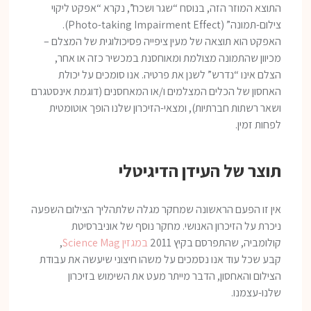
התוצא המוזר הזה, בנוסח “שגר ושכח”, נקרא “אפקט ליקוי
צילום-תמונה” (Photo-taking Impairment Effect).
האפקט הוא תוצאה של מעין ציפייה פסיכולוגית של המצלם –
מכיוון שהתמונה מצולמת ומאוחסנת במכשיר כזה או אחר,
הצלם אינו “נדרש” לשנן את פרטיה. אנו סומכים על יכולת
האחסון של הכלים המצלמים ו/או המאחסנים (דוגמת אינסטגרם
ושאר רשתות חברתיות), ומצאי-הזיכרון שלנו הופך אוטומטית
לפחות זמין.
תוצר של העידן הדיגיטלי
אין זו הפעם הראשונה שמחקר מגלה שלתהליך הצילום השפעה
ניכרת על הזיכרון האנושי. מחקר נוסף של אוניברסיטת
קולומביה, שהתפרסם בקיץ 2011
במגזין Science Mag
,
קבע שכל עוד אנו נסמכים על משהו חיצוני שיעשה את עבודת
הצילום והאחסון, הדבר מייתר מעט את השימוש בזיכרון
שלנו-עצמנו.