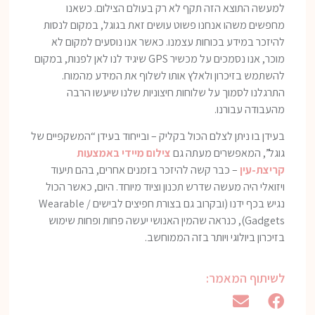
למעשה התוצא הזה תקף לא רק בעולם הצילום. כשאנו
מחפשים משהו אנחנו פשוט עושים זאת בגוגל, במקום לנסות
להיזכר במידע בכוחות עצמנו. כאשר אנו נוסעים למקום לא
מוכר, אנו נסמכים על מכשיר GPS שיגיד לנו לאן לפנות, במקום
להשתמש בזיכרון ולאלץ אותו לשלוף את המידע מהמוח.
התרגלנו לסמוך על שלוחות חיצוניות שלנו שיעשו הרבה
מהעבודה עבורנו.
בעידן בו ניתן לצלם הכול בקליק – ובייחוד בעידן “המשקפיים של
גוגל”, המאפשרים מעתה גם
צילום מיידי באמצעות
קריצת-עין
– כבר קשה להיזכר בזמנים אחרים, בהם תיעוד
ויזואלי היה מעשה שדרש תכנון וציוד מיוחד. היום, כאשר הכול
נגיש בכף ידנו (ובקרוב גם בצורת חפיצים לבישים / Wearable
Gadgets), כנראה שהמין האנושי יעשה פחות ופחות שימוש
בזיכרון ביולוגי ויותר בזה הממוחשב.
לשיתוף המאמר: