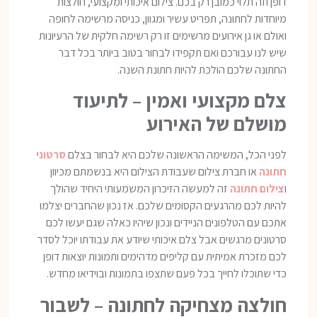
דופן וזה תלוי כמובן רק בכם. צילום איכותי ומקצועי, חולצות
מיוחדות לחתונה, תפריט עשיר ומגוון, כניסה מרשימה לחופה
ואולם או גן אירועים מרשימים זו רק רשימה חלקית של הרעיונות
שיש לנו עבורכם ואם תקפידו לבחור בטוב ביותר בכל דבר
החתונה שלכם הולכת להיות חתונת השנה.
צלם מקצועי ואמין – לתיעוד
מושלם של האירוע
לפני הכל, המשימה הראשונה שלכם היא לבחור בצלם
סרטוני
חתונה
או חברת צילום שעבודת הצילום היא בנשמתם מכיוון
ו
צילום חתונה
זה למעשה הזיכרון המשמעותי היחיד שהולך
להיות לכם מהרגעים הקסומים שלכם. אז נכון שהחברים יצלמו
אתכם עם הטלפונים הניידים ונכון שיהיו כאלה שגם יעשו לכם
סרטונים מרגשים אבל צלם איכותי שיודע את עבודתו יוכל לסדר
לכם מזכרת אמיתית עם קליפים מדהימים ותמונות יוצאות דופן
כדי שתוכלו לחייך בכל פעם שתצפו בתמונות ובוידיאו מחדש.
חולצה מצחיקה לחתונה – לשבור