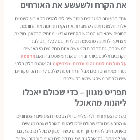
את הקרח ולשעשע את האורחים
אחד הרעיונות המגניבים ביותר שיכולים להרים כל אירוע לשמיים
אלו החולצות חתונה ששוברות את הקרח ונותנות את החותמת
הסופית שהאירוע המרגש הסתיים ועכשיו מתחיל הבלאגן. חולצה
מצחיקה לחתונה מתאימה גם לחתן, גם לכלה, גם לבני
המשפחה, גם לחברים ולמעשה אתם מחליטים מי האנשים
הקרובים אליכם ביותר ובוחרים את המשפט בהתאם.
הדפסה
על
חולצות לחתונה מיוחדות ומצחיקות
זה אומנם חלק בלתי
נפרד מאירועים רבים אבל זו ההזמנות שלכם להיות הכי מקוריים
שיש ולבחור משפט שהוא רק שלכם.
תפריט מגוון – כדי שכולם יאכלו
ליהנות מהאוכל
בשנים האחרונות חלה עלייה גדולה בכמות האנשים הצמחוניים
או הטבעונים וכדי שכולם יוכלו ליהנות האוכל שאתם מגישים
באירוע חייב להיות מתוך תפריט עשיר ומגוון שכולל גם בשר, גם
אוכל צמחוני, גם אוכל טבעוני, גם קינוחים טעימים וכמובן שתייה