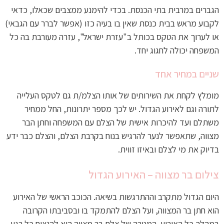
הגברים במרבית בתי הכנסת. בכדי להימנע ממצבים שכאלו, כדאי
לקבוע מראש בבית כנסת שאין בו בעיה כזו (אפשר לברר עם הגבאי)
או לערוך את הטקס בכותל ב"עזרת ישראל", עזרה מעורבת בה כל
המשפחה יכולה לחגוג יחד.
שניים במחיר אחד
מומלץ לקחת את השירותים של אותו הצלמ/ת גם לטקס העלייה
לתורה וגם לאירוע הגדול. יש לכך מספר יתרונות, החל ממחיר
משתלם ועד להיכרות אישית של הצלם עם המשפחה וחתן הבר
מצווה, שתאפשר לנער להרגיש בנוח בקרבת הצלם, והצלם כבר ידע
בדיוק את מי לצלם ובאיזו זווית.
צילום בר מצווה – האירוע הגדול
היום הגדול מתקרב וההתרגשות בשיאה. הכוכב הראשי של האירוע
הוא חתן בר המצווה, ועל הצלם להתמקד בו ובסביבתו הקרובה
במהלך כל האירוע. המטרה של צלם בר מצווה היא להנציח כל רגע