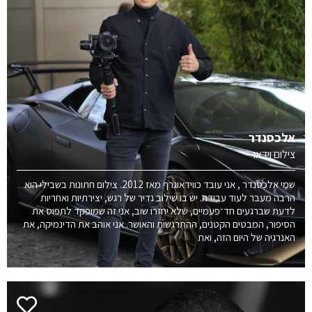
אלכסנדר
צילום וידאו
שמי אלכסנדר , אני עובד כווידאוגרף מאז 2012. צילום חתונות בשבילי הוא
הרבה מעבר לעוד עבודה. יש בו שילוב נדיר של רגש, יצירתיות ואחריות
לדעת שברגעים חד־פעמיים, שלא יחזרו שוב, אני זה שמופקד לתפוס את
הסיפור, המבטים הקטנים, ההתרגשות והאושר. אני אוהב את הדינמיקה, את
האנרגיה של היום הזה, ואת