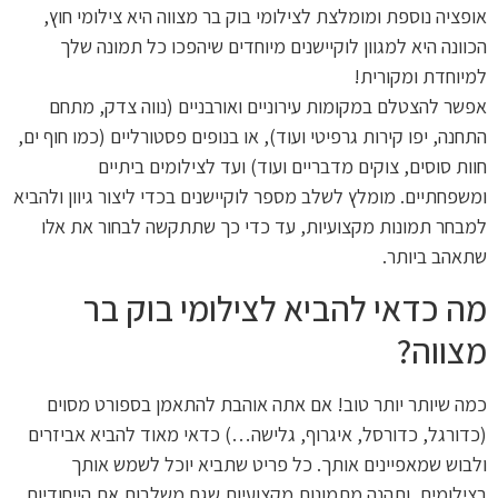
אופציה נוספת ומומלצת לצילומי בוק בר מצווה היא צילומי חוץ,
הכוונה היא למגוון לוקיישנים מיוחדים שיהפכו כל תמונה שלך
למיוחדת ומקורית!
אפשר להצטלם במקומות עירוניים ואורבניים (נווה צדק, מתחם
התחנה, יפו קירות גרפיטי ועוד), או בנופים פסטורליים (כמו חוף ים,
חוות סוסים, צוקים מדבריים ועוד) ועד לצילומים ביתיים
ומשפחתיים. מומלץ לשלב מספר לוקיישנים בכדי ליצור גיוון ולהביא
למבחר תמונות מקצועיות, עד כדי כך שתתקשה לבחור את אלו
שתאהב ביותר.
מה כדאי להביא לצילומי בוק בר
מצווה?
כמה שיותר יותר טוב! אם אתה אוהבת להתאמן בספורט מסוים
(כדורגל, כדורסל, איגרוף, גלישה…) כדאי מאוד להביא אביזרים
ולבוש שמאפיינים אותך. כל פריט שתביא יוכל לשמש אותך
בצילומים, ותהנה מתמונות מקצועיות שגם משלבות את הייחודיות