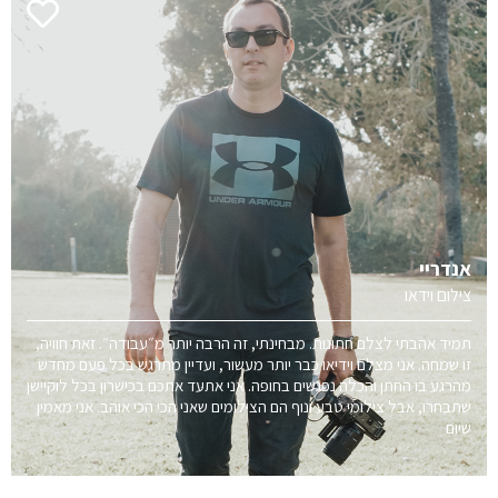
אנדריי
צילום וידאו
תמיד אהבתי לצלם חתונות. מבחינתי, זה הרבה יותר מ״עבודה״. זאת חוויה,
זו שמחה. אני מצלם וידיאו כבר יותר מעשור, ועדיין מתרגש בכל פעם מחדש
מהרגע בו החתן והכלה נפגשים בחופה. אני אתעד אתכם בכישרון בכל לוקיישן
שתבחרו, אבל צילומי טבע ונוף הם הצילומים שאני הכי הכי אוהב. אני מאמין
שיום