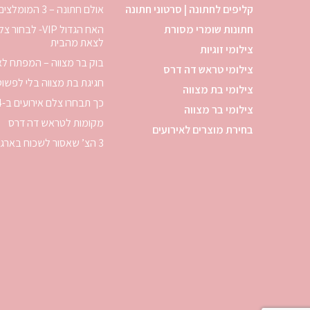
קליפים לחתונה | סרטוני חתונה
אולם חתונה – 3 המומלצים לשנת 2024
חתונות שומרי מסורת
האח הגדול VIP- 
לצאת מהבית
צילומי זוגיות
בוק בר מצווה – המפתח לא
צילומי טראש דה דרס
חגיגת בת מצווה בלי לפשו
צילומי בת מצווה
כך תבחרו צלם אירועים ב-4 צעדים
צילומי בר מצווה
מקומות לטראש דה דרס
בחירת מוצרים לאירועים
3 הצ’ שאסור לשכוח בארגון אירוע