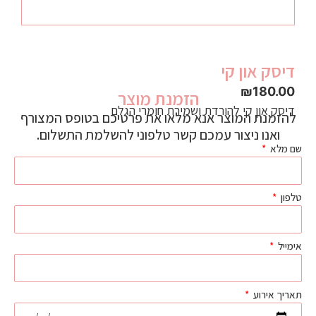
דיסק און קי
₪
180.00
הזמנת מוצר
דיסק און קי להורדת ושמירת חומרי הגלם
להזמנת המוצר אנא מלאו את פרטיכם בטופס המצורף
ואנו ניצור עמכם קשר טלפוני להשלמת התשלום.
שם מלא
טלפון
אימייל
תאריך אירוע