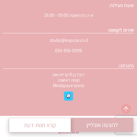
שעות פעילות:
א-ה בין השעות 09:00 - 16:00
שירות לקוחות:
studio@esposa.co.il
050-956-0099
כתובתנו:
דובדבן 9 קריית אונו
קומה ראשונה
מתחם Mindspace
© 2024 – כל הזכויות שמורות ל
Esposa
| פיתוח אתרים
להצעה אונליין
קרא חוות דעת
BRN.co.il