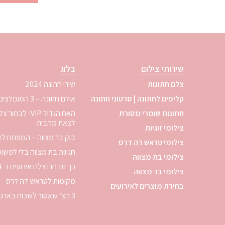
שירותי צילום
בלוג
צלם חתונות
שירי חתונה 2024
קליפים לחתונה | סרטוני חתונה
אולם חתונה – 3 המומלצים לשנת 2024
חתונות שומרי מסורת
האח הגדול VIP- 
לצאת מהבית
צילומי זוגיות
בוק בר מצווה – המפתח לא
צילומי טראש דה דרס
חגיגת בת מצווה בלי לפשו
צילומי בת מצווה
כך תבחרו צלם אירועים ב-4 צעדים
צילומי בר מצווה
מקומות לטראש דה דרס
בחירת מוצרים לאירועים
3 הצ’ שאסור לשכוח בארגון אירוע