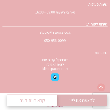
שעות פעילות:
א-ה בין השעות 09:00 - 16:00
שירות לקוחות:
studio@esposa.co.il
050-956-0099
כתובתנו:
דובדבן 9 קריית אונו
קומה ראשונה
מתחם Mindspace
© 2024 – כל הזכויות שמורות ל
Esposa
| פיתוח אתרים
להצעה אונליין
קרא חוות דעת
BRN.co.il