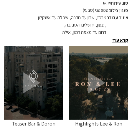
וידאו
סוג שירות
ספונטני (טבעי)
סגנון צילום
איזור עבודה
מרכז
,
שרון עד חדרה
,
שפלה עד אשקלון
,
צפון
,
ירושלים והסביבה
,
דרום עד מצפה רמון
,
אילת
קרא עוד
Teaser Bar & Doron
Highlights Lee & Ron